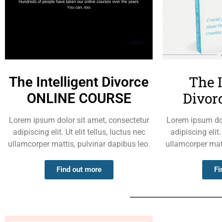
The I
The Intelligent Divorce
Divor
ONLINE COURSE
Lorem ipsum dolor sit amet, consectetur
Lorem ipsum dol
adipiscing elit. Ut elit tellus, luctus nec
adipiscing elit.
ullamcorper mattis, pulvinar dapibus leo.
ullamcorper matt
Find out more
Fi