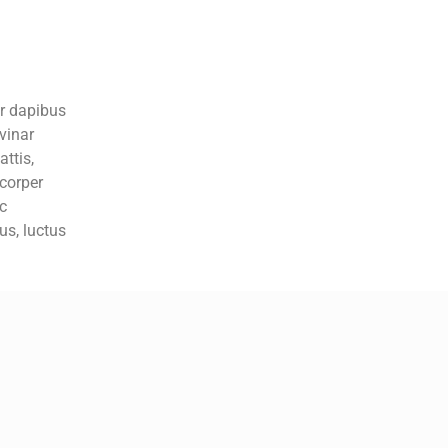
ar dapibus
lvinar
attis,
mcorper
ec
us, luctus