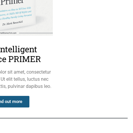
ntelligent
ce PRIMER
or sit amet, consectetur
 Ut elit tellus, luctus nec
is, pulvinar dapibus leo.
nd out more