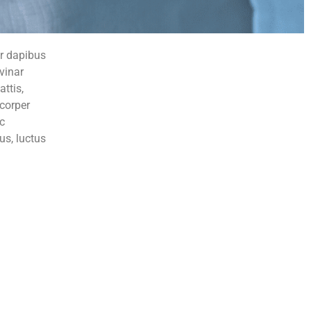
ar dapibus
lvinar
attis,
mcorper
ec
us, luctus